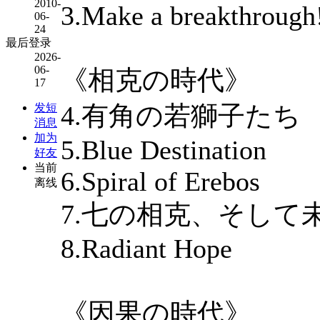
2010-
3.Make a breakthrough
06-
24
最后登录
2026-
06-
《相克の時代》
17
4.有角の若獅子たち
发短
消息
加为
5.Blue Destination
好友
当前
6.Spiral of Erebos
离线
7.七の相克、そして
8.Radiant Hope
《因果の時代》