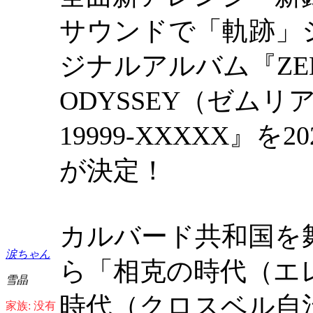
サウンドで「軌跡」
ジナルアルバム『ZEMU
ODYSSEY（ゼム
19999-XXXXX』
が決定！
カルバード共和国を
涙ちゃん
ら「相克の時代（エ
雪晶
時代（クロスベル自
家族: 没有