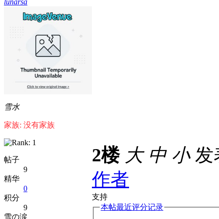
lunarsa
雪水
家族: 没有家族
2楼
大
中
小
发表
帖子
9
作者
精华
0
支持
积分
本帖最近评分记录
9
雪の涙