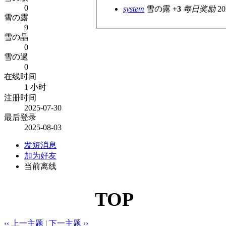
0
system
雪の露
+3
每日奖励
20
雪の露
9
雪の晶
0
雪の過
0
在线时间
1 小时
注册时间
2025-07-30
最后登录
2025-08-03
发短消息
加为好友
当前离线
TOP
‹‹ 上一主题
|
下一主题 ››