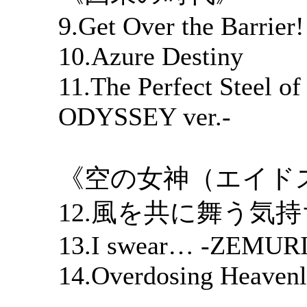
9.Get Over the Barrier!
10.Azure Destiny
11.The Perfect Stee
ODYSSEY ver.-
《空の女神（エイド
12.風を共に舞う気持
13.I swear… -ZEMUR
14.Overdosing Heavenl