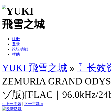
注册
登录
论坛功能
帮助
YUKI 飛雪之城
»
〖长效
ZEMURIA GRAND ODY
ゾ版)[FLAC｜96.0kHz/24b
‹‹ 上一主题
|
下一主题 ››