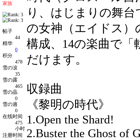
家族
り、はじまりの舞台
の女神（エイドス）
帖子
44
構成、14の楽曲で
精华
0
だけます。
积分
478
雪の涙
35
雪の露
収録曲
465
雪の晶
0
《黎明の時代》
雪の過
0
1.Open the Shard!
在线时间
475
小时
2.Buster the Ghost of 
注册时间