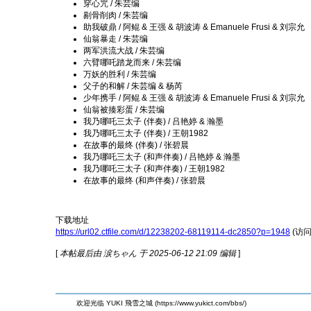
穿心咒 / 朱芸编
剔骨削肉 / 朱芸编
助我破鼎 / 阿鲲 & 王强 & 胡波涛 & Emanuele Frusi & 刘宗允
仙翁暴走 / 朱芸编
两军洪流大战 / 朱芸编
六臂哪吒踏龙而来 / 朱芸编
万妖的胜利 / 朱芸编
父子的和解 / 朱芸编 & 杨芮
少年携手 / 阿鲲 & 王强 & 胡波涛 & Emanuele Frusi & 刘宗允
仙翁被揍彩蛋 / 朱芸编
我乃哪吒三太子 (伴奏) / 吕艳婷 & 瀚墨
我乃哪吒三太子 (伴奏) / 王朝1982
在故事的最终 (伴奏) / 张碧晨
我乃哪吒三太子 (和声伴奏) / 吕艳婷 & 瀚墨
我乃哪吒三太子 (和声伴奏) / 王朝1982
在故事的最终 (和声伴奏) / 张碧晨
下载地址
https://url02.ctfile.com/d/12238202-68119114-dc2850?p=1948
(访问
[
本帖最后由 涙ちゃん 于 2025-06-12 21:09 编辑
]
欢迎光临 YUKI 飛雪之城 (https://www.yukict.com/bbs/)