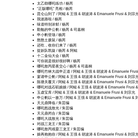
太乙助哪吒练功 / 杨芮
“正版哪吒” 亮相 / 杨芮
昆仑山到了 / 阿鲲 & 王强 & 胡波涛 & Emanuele Frusi & 刘宗
我迷路啦 / 杨芮
味道特别浓郁 / 杨芮
勤勉的申公豹 / 杨芮 & 司嘉桐
申小豹登场 / 杨芮
憨憨土拨鼠 / 杨芮
还吃，收你们来了 / 杨芮
捉妖队凯旋 / 杨芮 & 阿鲲
十二金仙大会 / 杨芮
可你就是很好很好啊 / 杨芮
哪吒敖丙星夜交心 / 杨芮 & 司嘉桐
哪吒竹林大战申正道 / 阿鲲 & 王强 & 胡波涛 & Emanuele Frus
宴请申公豹 / 阿鲲 & 王强 & 胡波涛 & Emanuele Frusi & 刘宗
陈塘关覆灭 / 阿鲲 & 王强 & 胡波涛 & Emanuele Frusi & 刘宗
哪吒对战石矶娘娘 / 阿鲲 & 王强 & 胡波涛 & Emanuele Frusi 
玉虚宝库 / 阿鲲 & 王强 & 胡波涛 & Emanuele Frusi & 刘宗允
申公豹以一敌万 / 阿鲲 & 王强 & 胡波涛 & Emanuele Frusi &
天元鼎降临 / 朱芸编
哪吒怒战敖光 / 朱芸编
天元鼎闭合 / 朱芸编
哪吒大战敖光 / 朱芸编
对战三龙王 / 朱芸编
哪吒敖丙戏耍三龙王 / 朱芸编
娘再抱抱你 / 阿鲲 & 王强 & 胡波涛 & Emanuele Frusi & 刘宗