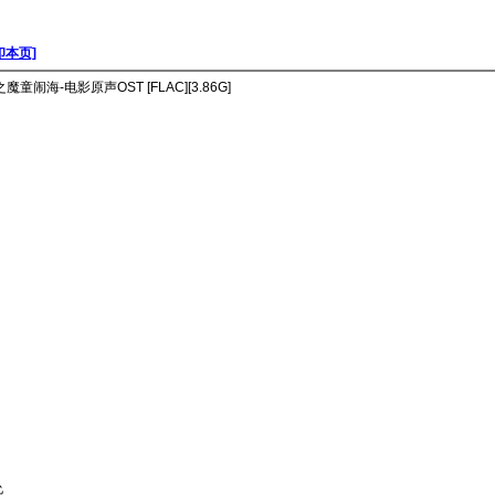
印本页]
2之魔童闹海-电影原声OST [FLAC][3.86G]
允