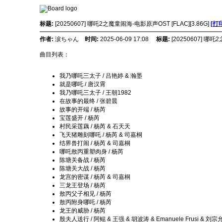
标题:
[20250607] 哪吒2之魔童闹海-电影原声OST [FLAC][3.86G]
[打
作者:
涙ちゃん
时间:
2025-06-09 17:08
标题:
[20250607] 哪吒
曲目列表：
我乃哪吒三太子 / 吕艳婷 & 瀚墨
就是哪吒 / 唐汉霄
我乃哪吒三太子 / 王朝1982
在故事的最终 / 张碧晨
故事的开端 / 杨芮
宝莲盛开 / 杨芮
村民采莲藕 / 杨芮 & 石天天
飞天猪雕刻哪吒 / 杨芮 & 司嘉桐
结界兽打闹 / 杨芮 & 司嘉桐
哪吒敖丙重塑肉身 / 杨芮
陈塘关备战 / 杨芮
陈塘关大战 / 杨芮
龙宫的密谋 / 杨芮 & 司嘉桐
三龙王登场 / 杨芮
敖丙父子相见 / 杨芮
敖丙附身哪吒 / 杨芮
龙王的威胁 / 杨芮
殷夫人送行 / 阿鲲 & 王强 & 胡波涛 & Emanuele Frusi & 刘宗