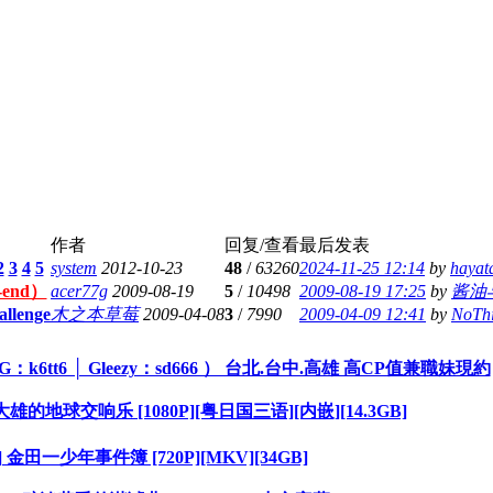
作者
回复/查看
最后发表
2
3
4
5
system
2012-10-23
48
/
63260
2024-11-25 12:14
by
hayat
end）
acer77g
2009-08-19
5
/
10498
2009-08-19 17:25
by
酱油
llenge
木之本草莓
2009-04-08
3
/
7990
2009-04-09 12:41
by
NoTh
：k6tt6 │ Gleezy：sd666 ） 台北.台中.高雄 高CP值兼職妹現約
大雄的地球交响乐 [1080P][粤日国三语][内嵌][14.3GB]
金田一少年事件簿 [720P][MKV][34GB]