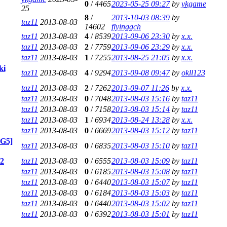
0
/
4465
2023-05-25 09:27
by
ykgame
25
8
/
2013-10-03 08:39
by
taz11
2013-08-03
14602
flyinggch
taz11
2013-08-03
4
/
8539
2013-09-06 23:30
by
x.x.
taz11
2013-08-03
2
/
7759
2013-09-06 23:29
by
x.x.
taz11
2013-08-03
1
/
7255
2013-08-25 21:05
by
x.x.
ki
taz11
2013-08-03
4
/
9294
2013-09-08 09:47
by
okll123
taz11
2013-08-03
2
/
7262
2013-09-07 11:26
by
x.x.
taz11
2013-08-03
0
/
7048
2013-08-03 15:16
by
taz11
taz11
2013-08-03
0
/
7158
2013-08-03 15:14
by
taz11
taz11
2013-08-03
1
/
6934
2013-08-24 13:28
by
x.x.
taz11
2013-08-03
0
/
6669
2013-08-03 15:12
by
taz11
G5]
taz11
2013-08-03
0
/
6835
2013-08-03 15:10
by
taz11
2
taz11
2013-08-03
0
/
6555
2013-08-03 15:09
by
taz11
taz11
2013-08-03
0
/
6185
2013-08-03 15:08
by
taz11
taz11
2013-08-03
0
/
6440
2013-08-03 15:07
by
taz11
taz11
2013-08-03
0
/
6184
2013-08-03 15:03
by
taz11
taz11
2013-08-03
0
/
6440
2013-08-03 15:02
by
taz11
taz11
2013-08-03
0
/
6392
2013-08-03 15:01
by
taz11