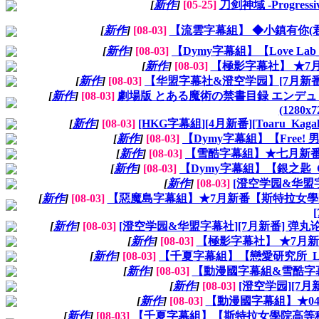
[
新作
]
[05-25]
刀剑神域 -Progre
[
新作
]
[08-03]
【流雲字幕組】 ◆小鎮有你(君のいる町)
[
新作
]
[08-03]
【Dymy字幕組】【Love La
[
新作
]
[08-03]
【極影字幕社】 ★7月新番
[
新作
]
[08-03]
【华盟字幕社&澄空学园】[7月新番][Rozen
[
新作
]
[08-03]
劇場版 とある魔術の禁書目録 エンデュミオンの奇蹟 To
(1280x7
[
新作
]
[08-03]
[HKG字幕組][4月新番][Toaru_Kagaku
[
新作
]
[08-03]
【Dymy字幕組】【Free! 
[
新作
]
[08-03]
【雪酷字幕組】★七月新番【超
[
新作
]
[08-03]
【Dymy字幕組】【銀之匙_Gin
[
新作
]
[08-03]
[澄空学园&华盟字幕
[
新作
]
[08-03]
【惡魔島字幕組】★7月新番【斯特拉女學院高等科C3部_
[
[
新作
]
[08-03]
[澄空学园&华盟字幕社][7月新番] 弹丸论破-
[
新作
]
[08-03]
【極影字幕社】 ★7月新番 蘿球
[
新作
]
[08-03]
【千夏字幕組】【戀愛研究所_Love_L
[
新作
]
[08-03]
【動漫國字幕組&雪酷字幕組】★
[
新作
]
[08-03]
[澄空学园][7月新
[
新作
]
[08-03]
【動漫國字幕組】★04月新
[
新作
]
[08-03]
【千夏字幕組】【斯特拉女學院高等科C3部_Stel