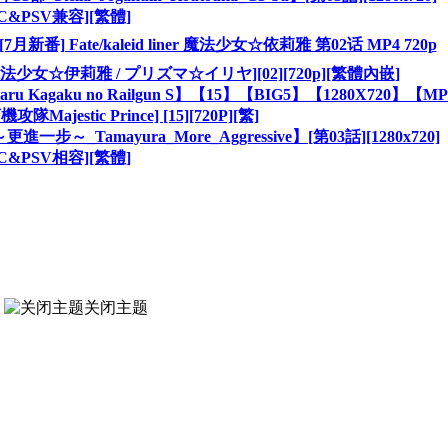
PC&PSV兼容][繁體]
 Fate/kaleid liner 魔法少女☆依莉雅 第02话 MP4 720p
ner 魔法少女☆伊莉雅 / プリズマ☆イリヤ][02][720p][繁體內嵌]
agaku no Railgun S】【15】【BIG5】【1280X720】【M
機攻隊Majestic Prince] [15][720P][繁]
_Tamayura_More_Aggressive】[第03話][1280x720]
PC&PSV相容][繁體]
关闭主题