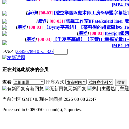
[MP4_
[
新作
]
[08-03]
[澄空学园&魔术师工房&华盟字幕社][7月新番]
[
新作
]
[08-03]
[雪飄工作室][Fate/kaleid li
[
新作
]
[08-03]
【Dymy字幕組】【某科學的超電磁炮S Toaru K
[
新作
]
[08-03]
[bwfjc][銀河
[
新作
]
[08-03]
【千夏字幕組】【玉響II_幸福光暈II～更進一步～
[MP4_
9788
1
2
3
4
5
6
7
8
9
10
››
... 327
正在浏览此版块的会员
查看
排序方式
提交
有新回复
无新回复
热门主题
当前时区 GMT+8, 现在时间是 2026-08-08 22:47
Processed in 0.080050 second(s), 5 queries.