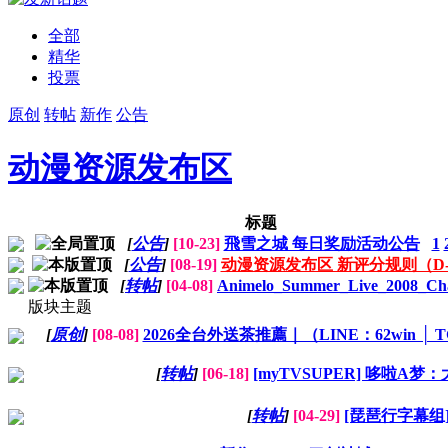
全部
精华
投票
原创
转帖
新作
公告
动漫资源发布区
标题
[
公告
]
[10-23]
飛雪之城 每日奖励活动公告
1
[
公告
]
[08-19]
动漫资源发布区 新评分规则（D-
[
转帖
]
[04-08]
Animelo_Summer_Live_2008_Cha
版块主题
[
原创
]
[08-08]
2026全台外送茶推薦｜（LINE：62win │ TG
[
转帖
]
[06-18]
[myTVSUPER] 哆啦A梦：
[
转帖
]
[04-29]
[琵琶行字幕组] 