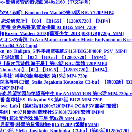
ssive- 黯淡黄昏的谐谑曲3840x2160（中文字幕）
_Kimi no Iru Machi◇第02話 BIG5 720P MP4
b_恋爱研究所】【03】【BIG5】【1280X720】【MP4】
 金色馬賽克/黃金拼圖 03 BIG5 MP4_720P
_Maiden_2013][蔷薇少女_2013][03][GB][720p_MP4]
 Aru Majutsu no Index Movie Endymion no Kise
20 x264 AAC).mp4
_no_Railgun_S 科學超電磁砲S][15][BIG5][480P_PSV_MP4]
男子游泳部 】【03】【BIG5】【1280X720】【MP4】
次元遊戲 海王星】第02話 BIG5繁體 720P MP4
 no Saji】【02】【BIG5】【1280X720】【MP4】
社] 科学的超电磁炮S 第15话 MP4 720p
Stella Jogakuin Koutouka C3-bu】【第03話】[BI
720P][MP4]
希望学园与绝望高中生 the ANIMATION 第03话 MP4 720p v
社SS_Rokyubu SS 第03話 BIG5 MP4 720P
ab】[第03話][1280x720][MP4_PC&PSV兼容][繁體]
07月新番[蘿球社SS][03][720P][繁體][MP4]
番] 超次元游戏 海王星 第02话 MP4 720p
番[科學的超電磁炮S][15][720P][繁體][MP4]
la_Jogakuin_Koutouka_C3-bu】[第03話][1280x720]