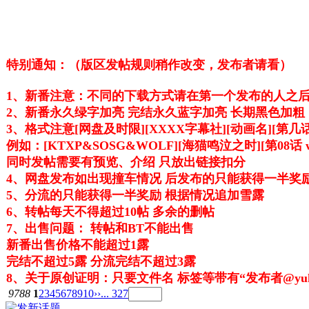
特别通知：（版区发帖规则稍作改变，发布者请看）
1、新番注意：不同的下载方式请在第一个发布的人之后
2、新番永久绿字加亮 完结永久蓝字加亮 长期黑色加粗
3、格式注意[网盘及时限][XXXX字幕社][动画名][第几
例如：[KTXP&SOSG&WOLF][海猫鸣泣之时][第08话 week
同时发帖需要有预览、介绍 只放出链接扣分
4、网盘发布如出现撞车情况 后发布的只能获得一半奖
5、分流的只能获得一半奖励 根据情况追加雪露
6、转帖每天不得超过10帖 多余的删帖
7、出售问题： 转帖和BT不能出售
新番出售价格不能超过1露
完结不超过5露 分流完结不超过3露
8、关于原创证明：只要文件名 标签等带有“发布者@yuk
9788
1
2
3
4
5
6
7
8
9
10
››
... 327