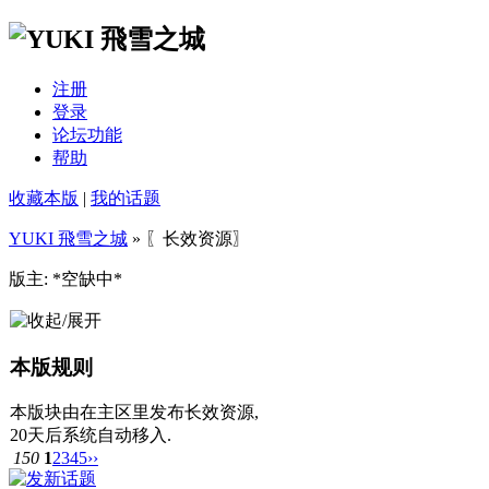
注册
登录
论坛功能
帮助
收藏本版
|
我的话题
YUKI 飛雪之城
» 〖长效资源〗
版主: *空缺中*
本版规则
本版块由在主区里发布长效资源,
20天后系统自动移入.
150
1
2
3
4
5
››