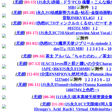
[
无损
]
[03-15]
[JS永久]赤箱 - ドラマCD 魂響 × こんな娘が
MB]
1
2
[
无损
]
[05-20]
[永久JS]动感新势力水晶+钻石+金版动画歌
音轨][MKV][3.4G]
1
2
[
无损
]
[03-01]
[伪档][C73]ティンクル☆くるせいだーす
#01[351 MB]
1
2
[
无损
]
[03-17]
[JS永久][C73][Alcot] growing Alcot Vocal
[
无损
]
[03-02]
[伪档][C73]魔界天使ジブリール episode 
day!!!』[135 MB]
1
2
3
4
5
6
..
10
[
无损
]
[09-16]
茶太 アルバム「ちゃたのわ」／茶太[534
[
无损
]
[07-12]
[EAC]11eyes罪と罰と贖いの少女Charact
[APE+BK][JS永久][150MB]
1
2
[
无损
]
[12-03]
[分流][NMP]OVA.绝对冲击.~Platonic.
[237mb]
1
2
3
4
5
6
..
13
[
无损
]
[06-11]
[JS永久][Sound∞Infinity]Yuuna Kamishi
[4807M](上色吧···)
[
无损
]
[06-30]
[115永久]坂本真绫无损资源全集[7
[
无损
]
[11-28]
[JS永久][CT无限续][同人音楽
[Druggy's_Acid_RacK]_Virtual_Oblivion[tta