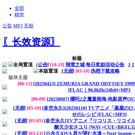
全部
精华
公告
MP3
无损
〖长效资源〗
标题
[
公告
]
[10-23]
飛雪之城 每日奖励活动公告
1
2
[
无损
]
[03-10]
伪档下载攻略
版块主题
[06-12]
[20250423] ZEMURIA GRAND ODYSSEY 1
[FLAC｜96.0kHz/24bit]+MP3
[06-09]
[20250607] 哪吒2之魔童闹海-电影原声OST [
[
无损
]
[05-10]
[多空永久][20250110] TVアニメ「薬屋のひ
せのレシピ [FLAC+MP3]
[
无损
]
[05-05]
[多空永久]TVアニメ『リコリス・リコイ
酸欠少女さユり [WAV+CUE+BK][1.32
[
无损
]
[03-13]
[JS永久]OVA 君が望む永遠～Next Season～ O