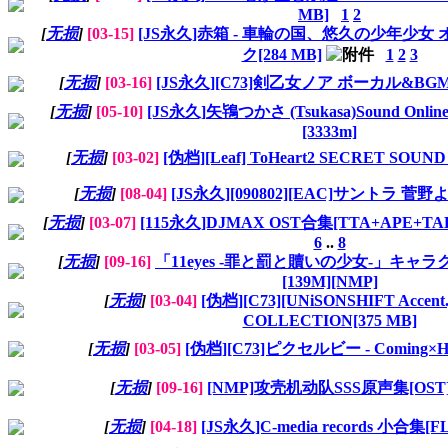
MB]
1
2
[
无损
]
[03-15]
[JS永久]赤箱 - 車輪の国、悠久の少年少
ク[284 MB]
1
2
3
[
无损
]
[03-16]
[JS永久][C73]剣乙女ノア ボーカル&BGM C
[
无损
]
[05-10]
[JS永久]矢鴇つかさ (Tsukasa)Sound Online
[3333m]
[
无损
]
[03-02]
[伪档][Leaf] ToHeart2 SECRET SOUN
[
无损
]
[08-04]
[JS永久][090802][EAC]サントラ 菅野よ
[
无损
]
[03-07]
[115永久]DJMAX OST合集[TTA+APE+TAK
6
..
8
[
无损
]
[09-16]
「11eyes -罪と罰と贖いの少女-」キャラ
[139M][NMP]
[
无损
]
[03-04]
[伪档][C73][UNiSONSHIFT Accent
COLLECTION[375 MB]
[
无损
]
[03-05]
[伪档][C73]ピクセルビー - Coming×Hum
[
无损
]
[09-16]
[NMP]攻壳机动队SSS原声集[OST][F
[
无损
]
[04-18]
[JS永久]C-media records 小合集[FL