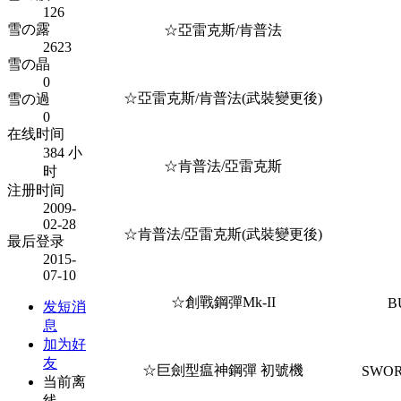
126
雪の露
☆亞雷克斯/肯普法
2623
雪の晶
0
☆亞雷克斯/肯普法(武裝變更後)
雪の過
0
在线时间
384 小
☆肯普法/亞雷克斯
时
注册时间
2009-
02-28
☆肯普法/亞雷克斯(武裝變更後)
最后登录
2015-
07-10
☆創戰鋼彈Mk-II
B
发短消
息
加为好
友
☆巨劍型瘟神鋼彈 初號機
SWOR
当前离
线