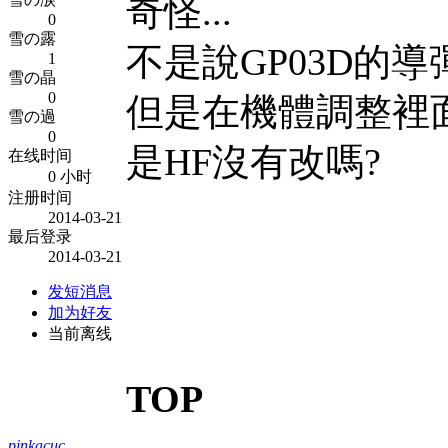
奇怪...
0
雪の露
不是說GP03D的
1
雪の晶
0
但是在機體調整裡
雪の過
0
是HF沒有改嗎?
在线时间
0 小时
注册时间
2014-03-21
最后登录
2014-03-21
发短消息
加为好友
当前离线
TOP
pinkacuc