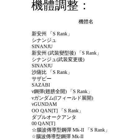
機體調整：
機體名
新安州 「S Rank」
シナンジュ
SINANJU
新安州 (武裝變型後) 「S Rank」
シナンジュ(武装変更後)
SINANJU
沙薩比 「S Rank」
サザビー
SAZABI
ν鋼彈(翅膀全開) 「S Rank」
νガンダム(Iフィールド展開)
νGUNDAM
OO QAN[T] 「S Rank」
ダブルオークアンタ
00 QAN[T]
☆腦波傳導型鋼彈 Mk-II 「S Rank」
☆腦波傳導型鋼彈 Mk-II