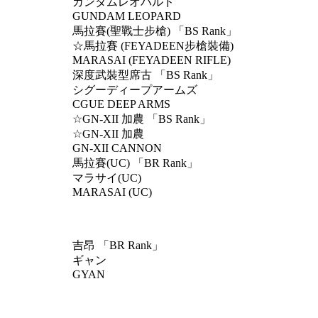
ガンダムレオパルド
GUNDAM LEOPARD
馬拉賽(聖戰士步槍) 「BS Rank」
☆馬拉賽 (FEYADEEN步槍裝備)
MARASAI (FEYADEEN RIFLE)
深度武裝型席古 「BS Rank」
シグーディープアームズ
CGUE DEEP ARMS
☆GN-XII 加農 「BS Rank」
☆GN-XII 加農
GN-XII CANNON
馬拉賽(UC) 「BR Rank」
マラサイ(UC)
MARASAI (UC)
吉昂 「BR Rank」
ギャン
GYAN