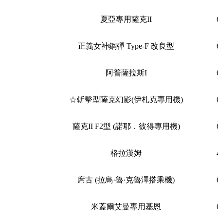
夏亞專用薩克II
正義女神鋼彈 Type-F 改良型
阿普薩拉斯I
☆斬擊型薩克幻影(伊札克專用機)
薩克II F2型 (諾耶．彼得專用機)
格拉漢姆
席古 (拉烏·魯·克魯澤搭乘機)
米蓋爾艾曼專用基恩