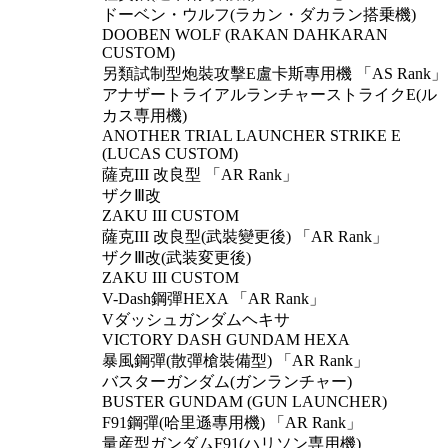
ドーベン・ウルフ(ラカン・ダカラン搭乗機)
DOOBEN WOLF (RAKAN DAHKARAN
CUSTOM)
另類試制型炮裝攻擊E盧卡斯專用機 「AS Rank」
アナザートライアルランチャーストライクE(ル
カス専用機)
ANOTHER TRIAL LAUNCHER STRIKE E
(LUCAS CUSTOM)
薩克III 改良型 「AR Rank」
ザクⅢ改
ZAKU III CUSTOM
薩克III 改良型(武裝變更後) 「AR Rank」
ザクⅢ改(武装変更後)
ZAKU III CUSTOM
V-Dash鋼彈HEXA 「AR Rank」
Vダッシュガンダムヘキサ
VICTORY DASH GUNDAM HEXA
暴風鋼彈(散彈槍裝備型) 「AR Rank」
バスターガンダム(ガンランチャー)
BUSTER GUNDAM (GUN LAUNCHER)
F91鋼彈(哈里遜專用機) 「AR Rank」
量産型ガンダムF91(ハリソン専用機)