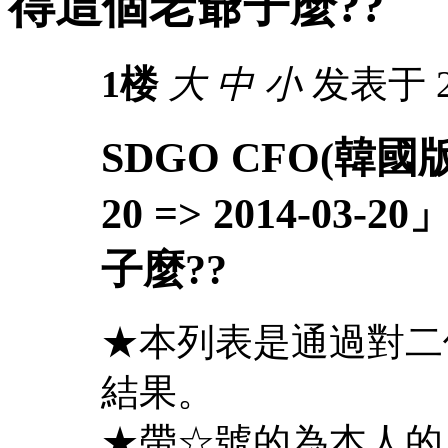
得這個老爺子麼??
1楼
大
中
小
发表于 20
SDGO CFO(韓國版
20 => 2014-0
子麼??
★本列表是通過對二
結果。
★帶☆號的為本人的