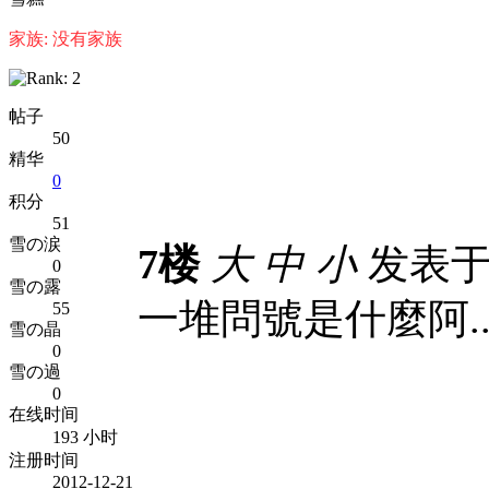
家族: 没有家族
帖子
50
精华
0
积分
51
雪の涙
7楼
大
中
小
发表于 2
0
雪の露
一堆問號是什麼阿...
55
雪の晶
0
雪の過
0
在线时间
193 小时
注册时间
2012-12-21