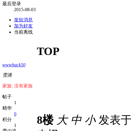
最后登录
2015-08-03
发短消息
加为好友
当前离线
TOP
wwwhack50
雪滴
家族: 没有家族
帖子
1
精华
0
8楼
大
中
小
发表于 2
积分
1
雪の涙