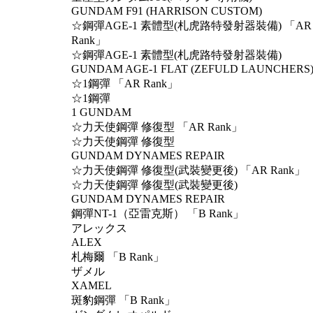
GUNDAM F91 (HARRISON CUSTOM)
☆鋼彈AGE-1 素體型(札虎路特發射器裝備) 「AR
Rank」
☆鋼彈AGE-1 素體型(札虎路特發射器裝備)
GUNDAM AGE-1 FLAT (ZEFULD LAUNCHERS
☆1鋼彈 「AR Rank」
☆1鋼彈
1 GUNDAM
☆力天使鋼彈 修復型 「AR Rank」
☆力天使鋼彈 修復型
GUNDAM DYNAMES REPAIR
☆力天使鋼彈 修復型(武裝變更後) 「AR Rank」
☆力天使鋼彈 修復型(武裝變更後)
GUNDAM DYNAMES REPAIR
鋼彈NT-1（亞雷克斯） 「B Rank」
アレックス
ALEX
札梅爾 「B Rank」
ザメル
XAMEL
斑豹鋼彈 「B Rank」