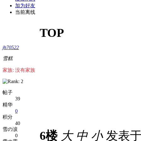
加为好友
当前离线
TOP
jh70522
雪糕
家族: 没有家族
帖子
39
精华
0
积分
40
雪の涙
6楼
大
中
小
发表于 2
0