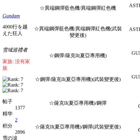
AST
☆異端鋼彈藍色機/異端鋼彈紅色機
Gundam
4000行を越
☆異端鋼彈藍色機/異端鋼彈紅色機(武裝
AST
えた狂人
變更後)
雪域巡禮者
GU
☆鋼彈/薩克II(夏亞專用機)
家族: 没有家
族
GU
☆鋼彈/薩克II(夏亞專用機)(武裝變更後)
帖子
☆薩克II(夏亞專用機)/鋼彈
1377
精华
2
积分
☆薩克II(夏亞專用機)/鋼彈(武裝變更後)
2896
雪の涙