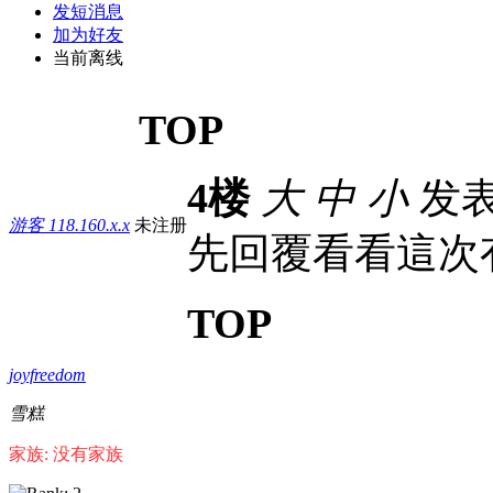
发短消息
加为好友
当前离线
TOP
4楼
大
中
小
发表于
游客
118.160.x.x
未注册
先回覆看看這次
TOP
joyfreedom
雪糕
家族: 没有家族