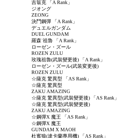
吉翁克 「A Rank」
ジオング
ZEONG
決鬥鋼彈 「A Rank」
デュエルガンダム
DUEL GUNDAM
羅森˙祖魯 「A Rank」
ローゼン・ズール
ROZEN ZULU
玫瑰祖魯(武裝變更後) 「A Rank」
ローゼン・ズール(武装変更後)
ROZEN ZULU
☆薩克 驚異型 「AS Rank」
☆薩克 驚異型
ZAKU AMAZING
☆薩克 驚異型(武裝變更後) 「AS Rank」
☆薩克 驚異型(武裝變更後)
ZAKU AMAZING
☆鋼彈X 魔王 「AS Rank」
☆鋼彈X 魔王
GUNDAM X MAOH
杜賓狼(達卡蘭專用機) 「AS Rank」