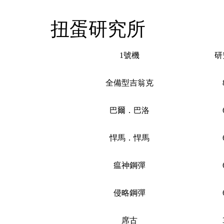
扭蛋研究所
1號機
研
全備型吉翁克
巴爾．巴洛
悍馬．悍馬
瘟神鋼彈
侵略鋼彈
席古