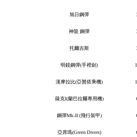
旭日鋼彈
神龍 鋼彈
托爾吉斯
明鏡鋼彈(手裡劍)
漢摩拉比(亞贊搭乘機)
薩克I(蘭巴拉爾專用機)
鋼彈Mk-II (飛行裝甲)
亞席瑪(Green Divers)