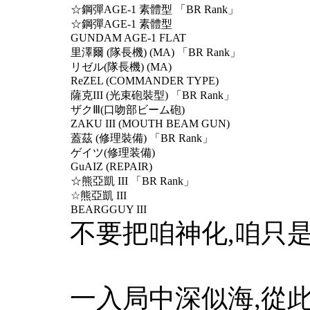
☆鋼彈AGE-1 素體型 「BR Rank」
☆鋼彈AGE-1 素體型
GUNDAM AGE-1 FLAT
里澤爾 (隊長機) (MA) 「BR Rank」
リゼル(隊長機) (MA)
ReZEL (COMMANDER TYPE)
薩克III (光束砲裝型) 「BR Rank」
ザクⅢ(口吻部ビーム砲)
ZAKU III (MOUTH BEAM GUN)
蓋茲 (修理裝備) 「BR Rank」
ゲイツ(修理装備)
GuAIZ (REPAIR)
☆熊亞凱 III 「BR Rank」
☆熊亞凱 III
BEARGGUY III
不要把咱神化,咱只
一入局中深似海,從