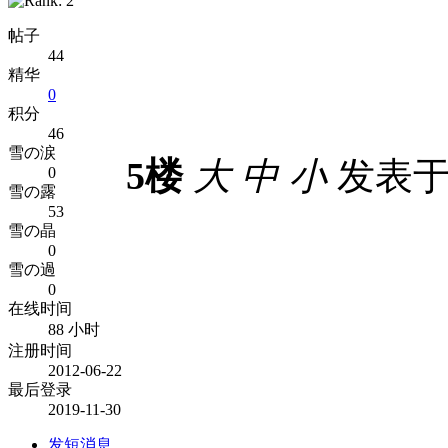
帖子
44
精华
0
积分
46
雪の涙
5楼
大
中
小
发表于 2
0
雪の露
53
雪の晶
0
雪の過
0
在线时间
88 小时
注册时间
2012-06-22
最后登录
2019-11-30
发短消息