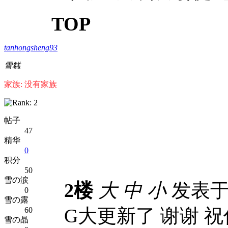
TOP
tanhongsheng93
雪糕
家族: 没有家族
帖子
47
精华
0
积分
50
雪の涙
2楼
大
中
小
发表于 2
0
雪の露
G大更新了 谢谢 
60
雪の晶