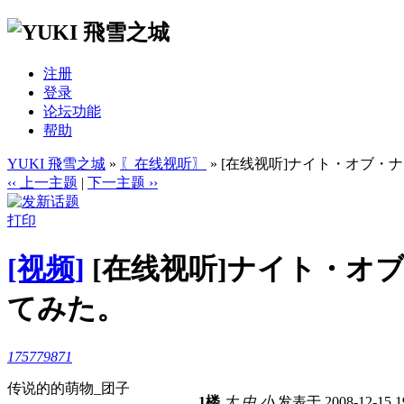
注册
登录
论坛功能
帮助
YUKI 飛雪之城
»
〖在线视听〗
» [在线视听]ナイト・オブ
‹‹ 上一主题
|
下一主题 ››
打印
[视频]
[在线视听]ナイト・オ
てみた。
175779871
传说的的萌物_团子
1楼
大
中
小
发表于 2008-12-15 1