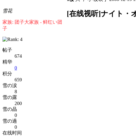
雪花
[在线视听]ナイト
家族: 团子大家族 - 鲜红い团
子
帖子
674
精华
0
积分
659
雪の涙
8
雪の露
200
雪の晶
0
雪の過
0
在线时间