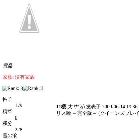
雪晶
家族: 没有家族
帖子
179
11楼
大
中
小
发表于 2009-06-14 19:3
精华
リス輪 ～完全版～ (クイーンズブレイ
0
积分
228
雪の涙