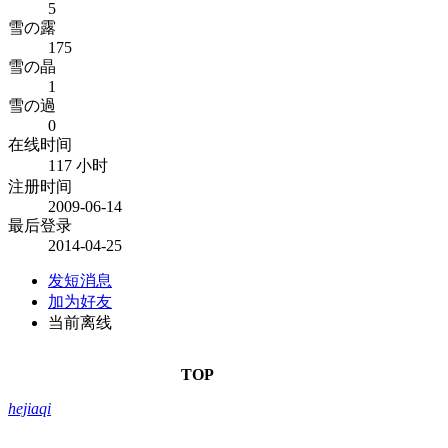
5
雪の露
175
雪の晶
1
雪の過
0
在线时间
117 小时
注册时间
2009-06-14
最后登录
2014-04-25
发短消息
加为好友
当前离线
TOP
hejiaqi