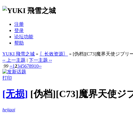
注册
登录
论坛功能
帮助
YUKI 飛雪之城
»
〖长效资源〗
» [伪档][C73]魔界天使ジブリール e
‹‹ 上一主题
|
下一主题 ››
99
‹‹
1
2
3
4
5
6
7
8
9
10
››
打印
[无损]
[伪档][C73]魔界天使ジブリー
hejiaqi