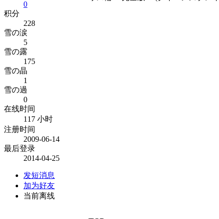
0
积分
228
雪の涙
5
雪の露
175
雪の晶
1
雪の過
0
在线时间
117 小时
注册时间
2009-06-14
最后登录
2014-04-25
发短消息
加为好友
当前离线