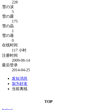
228
雪の涙
5
雪の露
175
雪の晶
1
雪の過
0
在线时间
117 小时
注册时间
2009-06-14
最后登录
2014-04-25
发短消息
加为好友
当前离线
TOP
hejiaqi