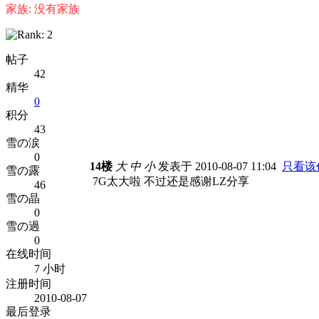
家族: 没有家族
帖子
42
精华
0
积分
43
雪の涙
0
14楼
大
中
小
发表于 2010-08-07 11:04
只看该
雪の露
7G太大啦 不过还是感谢LZ分享
46
雪の晶
0
雪の過
0
在线时间
7 小时
注册时间
2010-08-07
最后登录