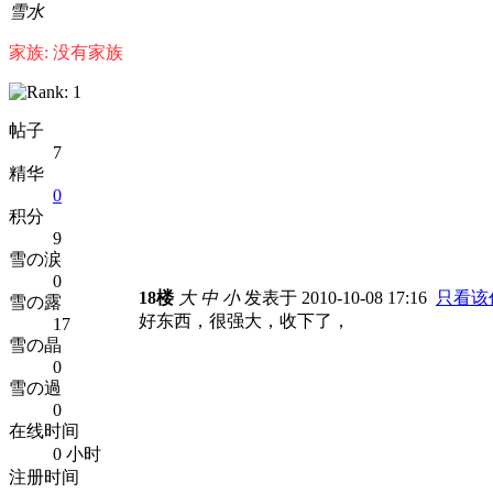
雪水
家族: 没有家族
帖子
7
精华
0
积分
9
雪の涙
0
18楼
大
中
小
发表于 2010-10-08 17:16
只看该
雪の露
好东西，很强大，收下了，
17
雪の晶
0
雪の過
0
在线时间
0 小时
注册时间