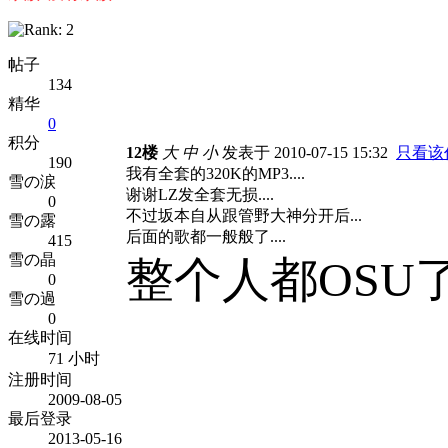
帖子
134
精华
0
积分
12楼
大
中
小
发表于 2010-07-15 15:32
只看该
190
我有全套的320K的MP3....
雪の涙
谢谢LZ发全套无损....
0
不过坂本自从跟管野大神分开后...
雪の露
后面的歌都一般般了....
415
雪の晶
整个人都OSU了!
0
雪の過
0
在线时间
71 小时
注册时间
2009-08-05
最后登录
2013-05-16