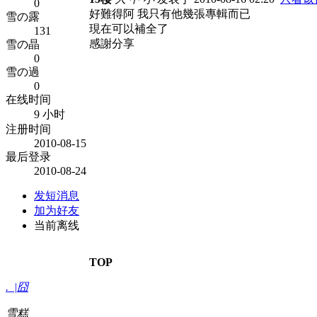
0
好難得阿 我只有他幾張專輯而已
雪の露
現在可以補全了
131
感謝分享
雪の晶
0
雪の過
0
在线时间
9 小时
注册时间
2010-08-15
最后登录
2010-08-24
发短消息
加为好友
当前离线
TOP
._|囧
雪糕