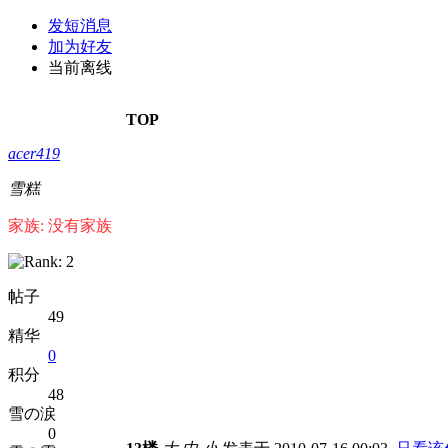
发短消息
加为好友
当前离线
TOP
acer419
雪糕
家族: 没有家族
帖子
49
精华
0
积分
48
雪の涙
0