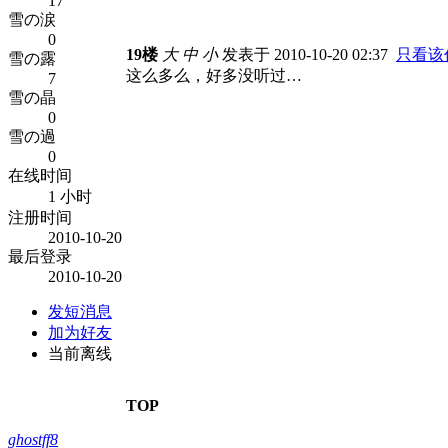
17
雪の涙
0
19楼
大
中
小
发表于 2010-10-20 02:37
只看该
雪の露
这么多么，好多没听过…
7
雪の晶
0
雪の過
0
在线时间
1 小时
注册时间
2010-10-20
最后登录
2010-10-20
发短消息
加为好友
当前离线
TOP
ghostff8