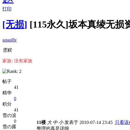
打印
[无损]
[115永久]坂本真绫无损资源
squalllx
雪糕
家族: 没有家族
帖子
41
精华
0
积分
41
雪の涙
0
11楼
大
中
小
发表于 2010-07-14 23:45
只看该
雪の露
整理的真是详细