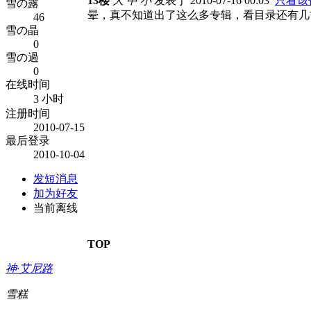
13楼
大
中
小
发表于 2010-07-16 00:03
只看该
雪の露
晕，真不知道出了这么多专辑，看目录还有几
46
雪の晶
0
雪の過
0
在线时间
3 小时
注册时间
2010-07-15
最后登录
2010-10-04
发短消息
加为好友
当前离线
TOP
神·艾尼路
雪糕