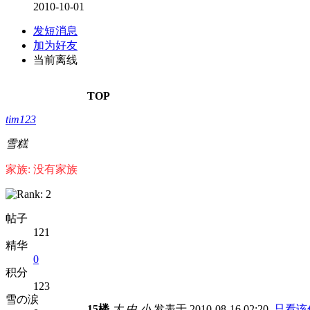
2010-10-01
发短消息
加为好友
当前离线
TOP
tim123
雪糕
家族: 没有家族
帖子
121
精华
0
积分
123
雪の涙
15楼
大
中
小
发表于 2010-08-16 02:20
只看该