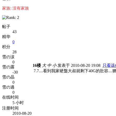
家族: 没有家族
帖子
43
精华
0
积分
28
雪の涙
0
16楼
大
中
小
发表于 2010-08-20 19:08
只看该
雪の露
7.7....看到我家硬盤大叔就剩下40G的肚容....
-30
雪の晶
0
雪の過
0
在线时间
5 小时
注册时间
2010-08-20