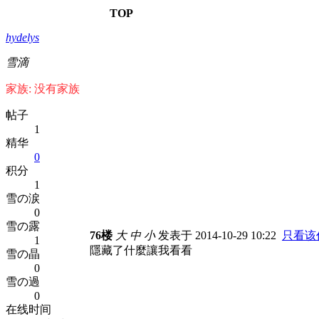
TOP
hydelys
雪滴
家族: 没有家族
帖子
1
精华
0
积分
1
雪の涙
0
雪の露
76楼
大
中
小
发表于 2014-10-29 10:22
只看该
1
隱藏了什麼讓我看看
雪の晶
0
雪の過
0
在线时间