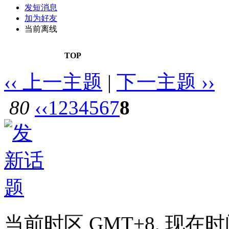
发短消息
加为好友
当前离线
TOP
‹‹ 上一主题
|
下一主题 ››
80
‹‹
1
2
3
4
5
6
7
8
当前时区 GMT+8, 现在时间是 