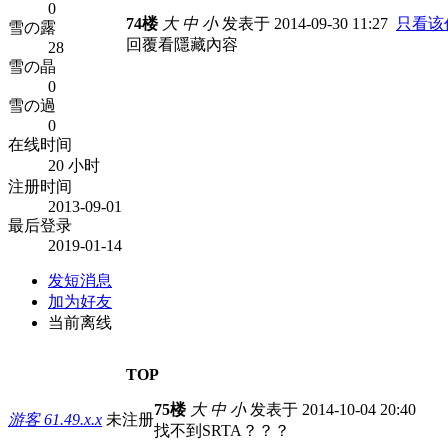
0
74楼
大
中
小
发表于 2014-09-30 11:27
只看该
雪の露
回覆看隱藏內容
28
雪の晶
0
雪の過
0
在线时间
20 小时
注册时间
2013-09-01
最后登录
2019-01-14
发短消息
加为好友
当前离线
TOP
75楼
大
中
小
发表于 2014-10-04 20:40
游客
61.49.x.x
未注册
找不到SRTA？？？