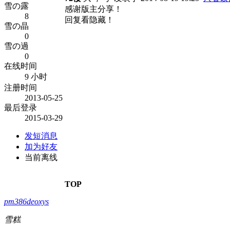
雪の露
感谢版主分享！
8
回复看隐藏！
雪の晶
0
雪の過
0
在线时间
9 小时
注册时间
2013-05-25
最后登录
2015-03-29
发短消息
加为好友
当前离线
TOP
pm386deoxys
雪糕