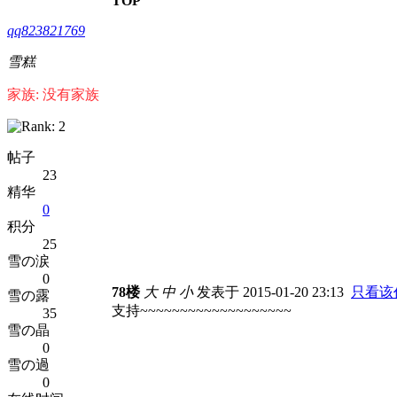
TOP
qq823821769
雪糕
家族: 没有家族
帖子
23
精华
0
积分
25
雪の涙
0
78楼
大
中
小
发表于 2015-01-20 23:13
只看该
雪の露
支持~~~~~~~~~~~~~~~~~~~
35
雪の晶
0
雪の過
0