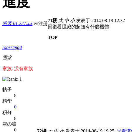
進度
71楼
大
中
小
发表于 2014-08-19 12:32
游客
61.227.x.x
未注册
回復看隱藏的超扭有什麼機體
TOP
robertpigd
雪水
家族: 没有家族
帖子
8
精华
0
积分
8
雪の涙
0
72楼
大
中
小
发表于 2014-08-19 19:25
只看该