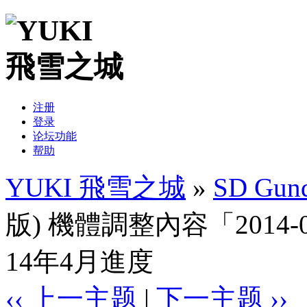
注册
登录
论坛功能
帮助
YUKI 飛雪之城
»
SD Gund
版) 機體調整內容「2014-06-
14年4月進度
‹‹ 上一主题
|
下一主题 ››