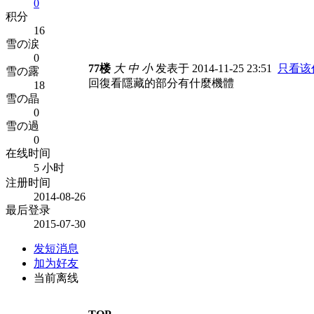
0
积分
16
雪の涙
0
77楼
大
中
小
发表于 2014-11-25 23:51
只看该
雪の露
回復看隱藏的部分有什麼機體
18
雪の晶
0
雪の過
0
在线时间
5 小时
注册时间
2014-08-26
最后登录
2015-07-30
发短消息
加为好友
当前离线