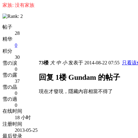
家族: 没有家族
帖子
28
精华
0
积分
30
73楼
大
中
小
发表于 2014-08-22 07:55
只看该
雪の涙
0
雪の露
回复 1楼 Gundam 的帖子
37
雪の晶
現在才發現，隱藏內容相當不得了
0
雪の過
0
在线时间
18 小时
注册时间
2013-05-25
最后登录