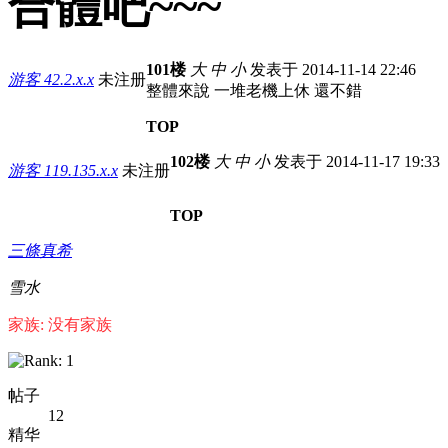
合體吧~~~
101楼
大
中
小
发表于 2014-11-14 22:46
游客
42.2.x.x
未注册
整體來說 一堆老機上休 還不錯
TOP
102楼
大
中
小
发表于 2014-11-17 19:33
游客
119.135.x.x
未注册
TOP
三條真希
雪水
家族: 没有家族
帖子
12
精华