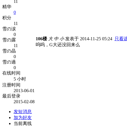
11
精华
0
积分
11
雪の涙
0
106楼
大
中
小
发表于 2014-11-25 05:24
只看
雪の露
呜呜，G大还没回来么
11
雪の晶
0
雪の過
0
在线时间
5 小时
注册时间
2013-06-01
最后登录
2015-02-08
发短消息
加为好友
当前离线