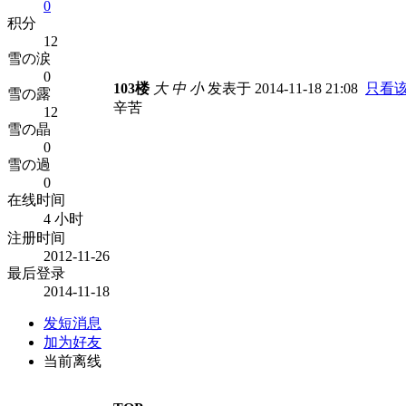
0
积分
12
雪の涙
0
103楼
大
中
小
发表于 2014-11-18 21:08
只看
雪の露
辛苦
12
雪の晶
0
雪の過
0
在线时间
4 小时
注册时间
2012-11-26
最后登录
2014-11-18
发短消息
加为好友
当前离线