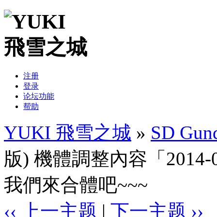
注册
登录
论坛功能
帮助
YUKI 飛雪之城
»
SD Gund
版) 機體調整內容「2014-09-2
我們來合體吧~~~
‹‹ 上一主题
|
下一主题 ››