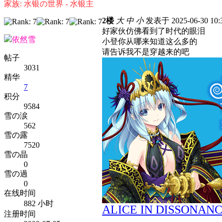
家族: 水银の世界 - 水银主
2楼
大
中
小
发表于 2025-06-30 10
好家伙仿佛看到了时代的眼泪
依然雪
小登你从哪来知道这么多的
请告诉我不是穿越来的吧
帖子
3031
精华
7
积分
9584
雪の涙
562
雪の露
7520
雪の晶
0
雪の過
0
在线时间
882 小时
ALICE IN DISSONAN
注册时间