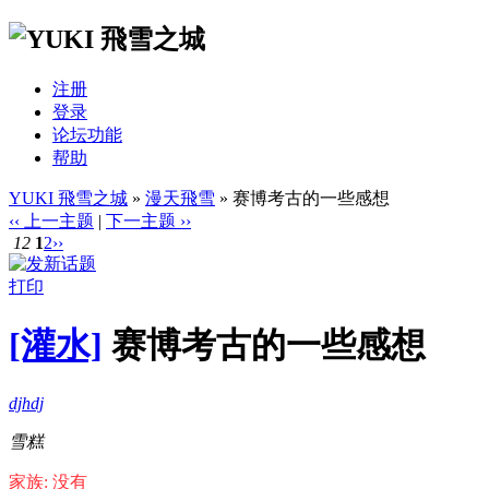
注册
登录
论坛功能
帮助
YUKI 飛雪之城
»
漫天飛雪
» 赛博考古的一些感想
‹‹ 上一主题
|
下一主题 ››
12
1
2
››
打印
[灌水]
赛博考古的一些感想
djhdj
雪糕
家族: 没有