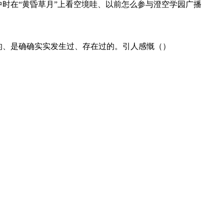
中时在“黄昏草月”上看空境哇、以前怎么参与澄空学园广播
的、是确确实实发生过、存在过的。引人感慨（）