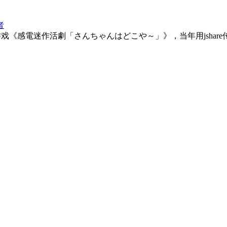
者
戏《感電迷作活劇「さんちゃんはどこや～」》，当年用jsha