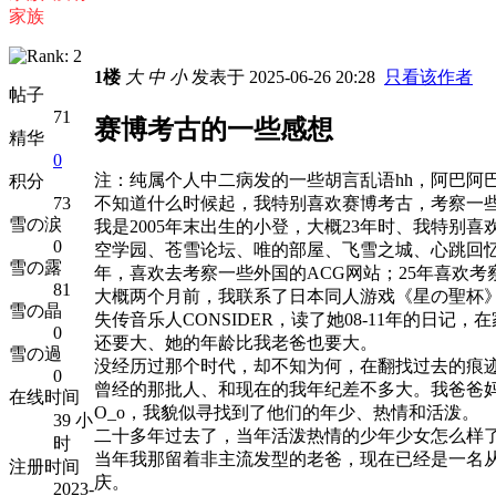
家族
1楼
大
中
小
发表于 2025-06-26 20:28
只看该作者
帖子
71
赛博考古的一些感想
精华
0
注：纯属个人中二病发的一些胡言乱语hh，阿巴阿
积分
不知道什么时候起，我特别喜欢赛博考古，考察一
73
雪の涙
我是2005年末出生的小登，大概23年时、我特别
0
空学园、苍雪论坛、唯的部屋、飞雪之城、心跳回忆网络
雪の露
年，喜欢去考察一些外国的ACG网站；25年喜欢
81
大概两个月前，我联系了日本同人游戏《星の聖杯》
雪の晶
失传音乐人CONSIDER，读了她08-11年的
0
还要大、她的年龄比我老爸也要大。
雪の過
没经历过那个时代，却不知为何，在翻找过去的痕
0
曾经的那批人、和现在的我年纪差不多大。我爸爸妈
在线时间
O_o，我貌似寻找到了他们的年少、热情和活泼。
39 小
二十多年过去了，当年活泼热情的少年少女怎么样
时
当年我那留着非主流发型的老爸，现在已经是一名
注册时间
庆。
2023-