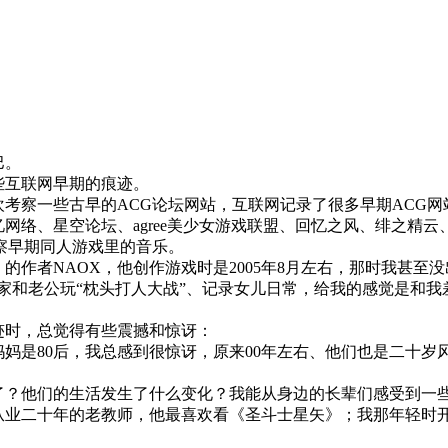
巴。
些互联网早期的痕迹。
喜欢考察一些古早的ACG论坛网站，互联网记录了很多早期ACG
、星空论坛、agree美少女游戏联盟、回忆之风、绯之精云、漫游
考察早期同人游戏里的音乐。
的作者NAOX，他创作游戏时是2005年8月左右，那时我甚至
日记，在家和老公玩“枕头打人大战”、记录女儿日常，给我的感觉是
迹时，总觉得有些震撼和惊讶：
妈是80后，我总感到很惊讶，原来00年左右、他们也是二十岁风
了？他们的生活发生了什么变化？我能从身边的长辈们感受到一
从业二十年的老教师，他最喜欢看《圣斗士星矢》；我那年轻时开