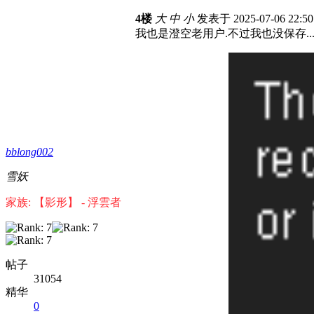
4楼
大
中
小
发表于 2025-07-06 22:5
我也是澄空老用户.不过我也没保存..
bblong002
雪妖
家族: 【影形】 - 浮雲者
帖子
31054
精华
0