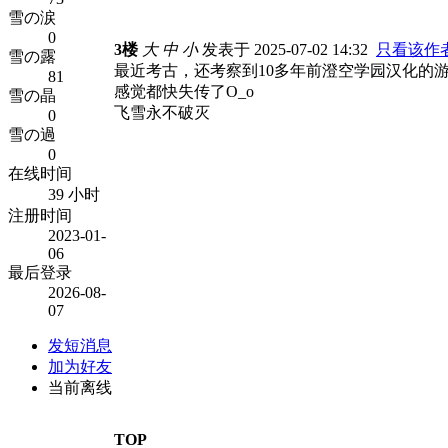
雪の涙
0
3楼
大
中
小
发表于 2025-07-02 14:32
只看该作
雪の露
最近考古，还考察到10多年前澄空学园汉化的游
81
感觉都快失传了O_o
雪の晶
飞雪永不破灭
0
雪の過
0
在线时间
39 小时
注册时间
2023-01-
06
最后登录
2026-08-
07
发短消息
加为好友
当前离线
TOP