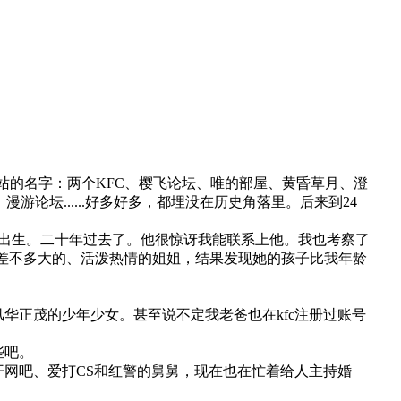
网站的名字：两个KFC、樱飞论坛、唯的部屋、黄昏草月、澄
论坛......好多好多，都埋没在历史角落里。后来到24
没出生。二十年过去了。他很惊讶我能联系上他。我也考察了
和我差不多大的、活泼热情的姐姐，结果发现她的孩子比我年龄
华正茂的少年少女。甚至说不定我老爸也在kfc注册过账号
些吧。
网吧、爱打CS和红警的舅舅，现在也在忙着给人主持婚