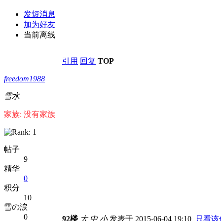
发短消息
加为好友
当前离线
引用
回复
TOP
freedom1988
雪水
家族: 没有家族
帖子
9
精华
0
积分
10
雪の涙
0
92楼
大
中
小
发表于 2015-06-04 19:10
只看该