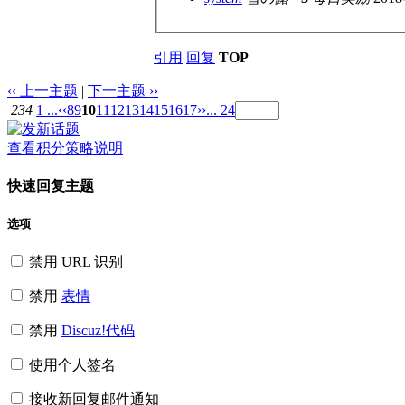
引用
回复
TOP
‹‹ 上一主题
|
下一主题 ››
234
1 ...
‹‹
8
9
10
11
12
13
14
15
16
17
››
... 24
查看积分策略说明
快速回复主题
选项
禁用 URL 识别
禁用
表情
禁用
Discuz!代码
使用个人签名
接收新回复邮件通知