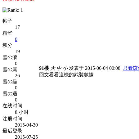
帖子
17
精华
0
积分
19
雪の涙
0
91楼
大
中
小
发表于 2015-06-04 00:08
只看该
雪の露
回文看看這機的武裝數據
26
雪の晶
0
雪の過
0
在线时间
8 小时
注册时间
2015-04-30
最后登录
2015-07-25