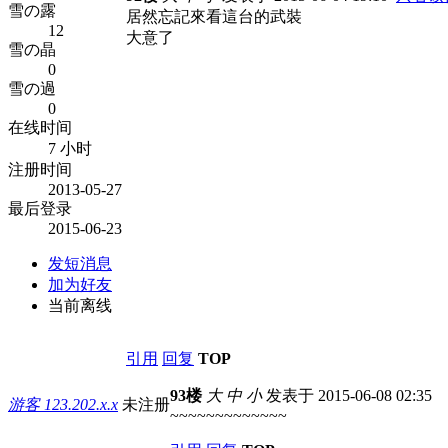
雪の露
居然忘記來看這台的武裝
12
大意了
雪の晶
0
雪の過
0
在线时间
7 小时
注册时间
2013-05-27
最后登录
2015-06-23
发短消息
加为好友
当前离线
引用
回复
TOP
93楼
大
中
小
发表于 2015-06-08 02:35
游客
123.202.x.x
未注册
~~~~~~~~~~~~~