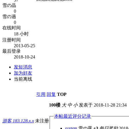
雪の晶
0
雪の過
0
在线时间
18 小时
注册时间
2013-05-25
最后登录
2018-10-24
发短消息
加为好友
当前离线
引用
回复
TOP
100楼
大
中
小
发表于 2018-11-28 21:34
本帖最近评分记录
游客
183.128.x.x
未注册
system
雪の露
+3
每日奖励
2018