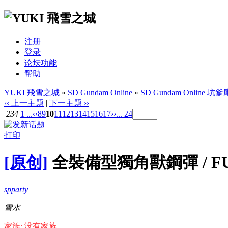
注册
登录
论坛功能
帮助
YUKI 飛雪之城
»
SD Gundam Online
»
SD Gundam Online 坑爹
‹‹ 上一主题
|
下一主题 ››
234
1 ...
‹‹
8
9
10
11
12
13
14
15
16
17
››
... 24
打印
[原创]
全裝備型獨角獸鋼彈 / FUL
spparty
雪水
家族: 没有家族