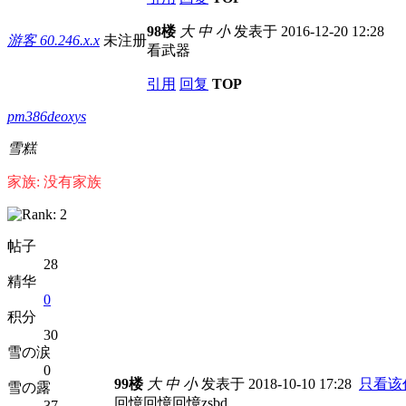
98楼
大
中
小
发表于 2016-12-20 12:28
游客
60.246.x.x
未注册
看武器
引用
回复
TOP
pm386deoxys
雪糕
家族: 没有家族
帖子
28
精华
0
积分
30
雪の涙
0
99楼
大
中
小
发表于 2018-10-10 17:28
只看该
雪の露
回憶回憶回憶zsbd
37