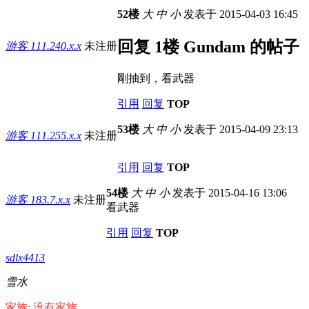
52楼
大
中
小
发表于 2015-04-03 16:45
回复 1楼 Gundam 的帖子
游客
111.240.x.x
未注册
剛抽到，看武器
引用
回复
TOP
53楼
大
中
小
发表于 2015-04-09 23:13
游客
111.255.x.x
未注册
引用
回复
TOP
54楼
大
中
小
发表于 2015-04-16 13:06
游客
183.7.x.x
未注册
看武器
引用
回复
TOP
sdlx4413
雪水
家族: 没有家族