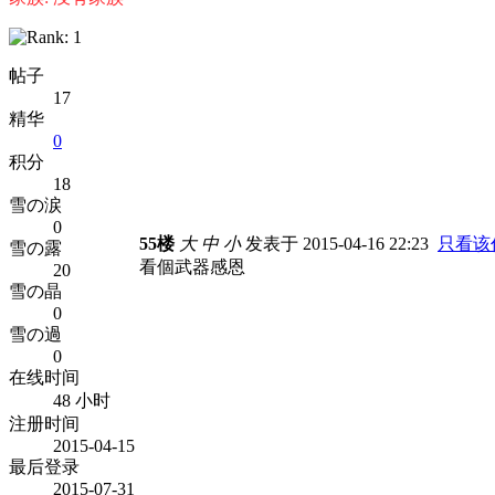
帖子
17
精华
0
积分
18
雪の涙
0
55楼
大
中
小
发表于 2015-04-16 22:23
只看该
雪の露
看個武器感恩
20
雪の晶
0
雪の過
0
在线时间
48 小时
注册时间
2015-04-15
最后登录
2015-07-31