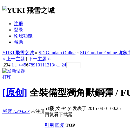
注册
登录
论坛功能
帮助
YUKI 飛雪之城
»
SD Gundam Online
»
SD Gundam Online 坑爹
‹‹ 上一主题
|
下一主题 ››
234
1 ...
‹‹
4
5
6
7
8
9
10
11
12
13
››
... 24
打印
[原创]
全裝備型獨角獸鋼彈 / FUL
51楼
大
中
小
发表于 2015-04-01 00:25
游客
1.204.x.x
未注册
回复看下武器
引用
回复
TOP