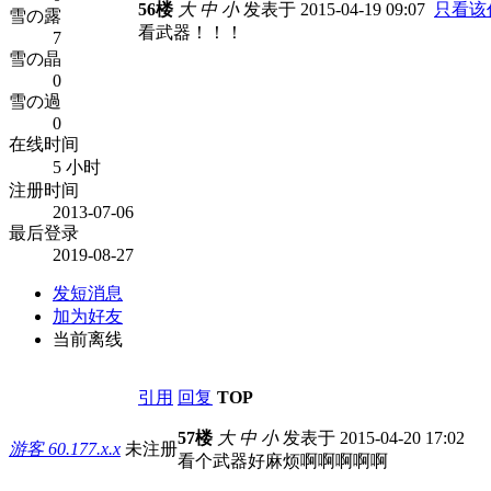
56楼
大
中
小
发表于 2015-04-19 09:07
只看该
雪の露
看武器！！！
7
雪の晶
0
雪の過
0
在线时间
5 小时
注册时间
2013-07-06
最后登录
2019-08-27
发短消息
加为好友
当前离线
引用
回复
TOP
57楼
大
中
小
发表于 2015-04-20 17:02
游客
60.177.x.x
未注册
看个武器好麻烦啊啊啊啊啊