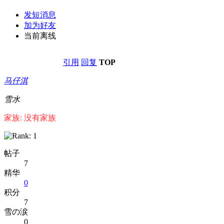
发短消息
加为好友
当前离线
引用
回复
TOP
马仔淇
雪水
家族: 没有家族
帖子
7
精华
0
积分
7
雪の涙
0