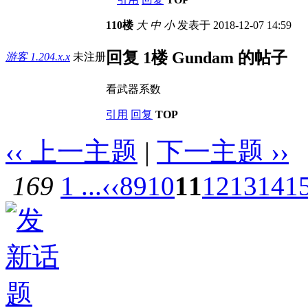
110楼
大
中
小
发表于 2018-12-07 14:59
回复 1楼 Gundam 的帖子
游客
1.204.x.x
未注册
看武器系数
引用
回复
TOP
‹‹ 上一主题
|
下一主题 ››
169
1 ...
‹‹
8
9
10
11
12
13
14
1