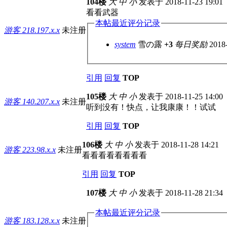
104楼
大
中
小
发表于 2018-11-23 19:01
看看武器
本帖最近评分记录
游客
218.197.x.x
未注册
system
雪の露
+3
每日奖励
2018
引用
回复
TOP
105楼
大
中
小
发表于 2018-11-25 14:00
游客
140.207.x.x
未注册
听到没有！快点，让我康康！！试试
引用
回复
TOP
106楼
大
中
小
发表于 2018-11-28 14:21
游客
223.98.x.x
未注册
看看看看看看看看
引用
回复
TOP
107楼
大
中
小
发表于 2018-11-28 21:34
本帖最近评分记录
游客
183.128.x.x
未注册