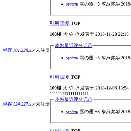
system
雪の露
+3
每日奖励
2018
引用
回复
TOP
108楼
大
中
小
发表于 2018-11-28 22:18
本帖最近评分记录
游客
101.228.x.x
未注册
system
雪の露
+3
每日奖励
2018
引用
回复
TOP
109楼
大
中
小
发表于 2018-12-06 13:54
1111111111111111111
本帖最近评分记录
游客
124.227.x.x
未注册
system
雪の露
+3
每日奖励
2018
引用
回复
TOP