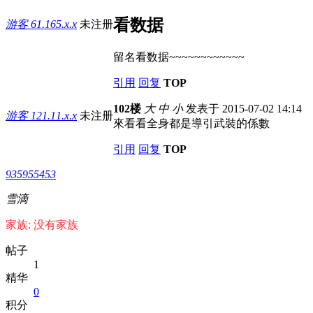
看数据
游客
61.165.x.x
未注册
留名看数据~~~~~~~~~~~~
引用
回复
TOP
102楼
大
中
小
发表于 2015-07-02 14:14
游客
121.11.x.x
未注册
來看看全身都是導引武裝的係數
引用
回复
TOP
935955453
雪滴
家族: 没有家族
帖子
1
精华
0
积分